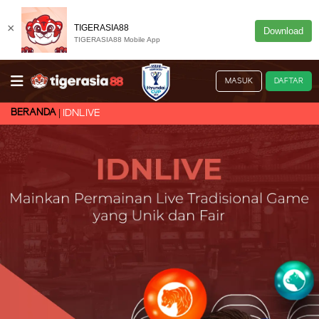
×
TIGERASIA88
Download
TIGERASIA88 Mobile App
MASUK
DAFTAR
BERANDA
IDNLIVE