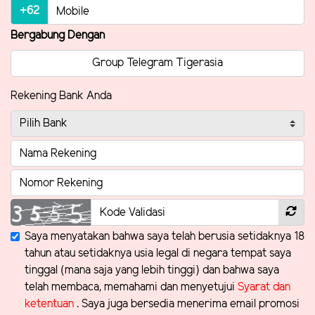
+62
Bergabung Dengan
Group Telegram Tigerasia
Rekening Bank Anda
Saya menyatakan bahwa saya telah berusia setidaknya 18
tahun atau setidaknya usia legal di negara tempat saya
tinggal (mana saja yang lebih tinggi) dan bahwa saya
telah membaca, memahami dan menyetujui
Syarat dan
ketentuan
. Saya juga bersedia menerima email promosi